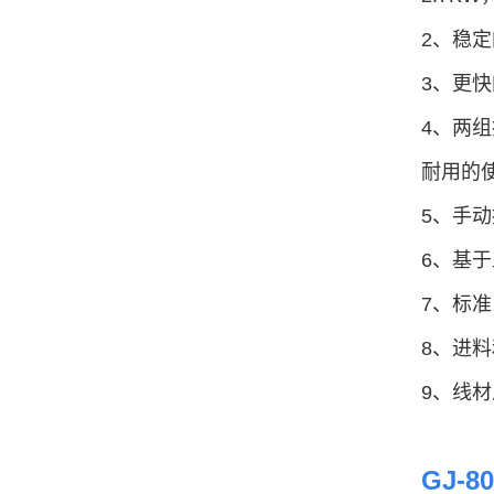
2、稳
3、更
4、两
GJ-35TR 凸轮转线机
耐用的
5、手
6、基
7、标
8、进
9、线
GJ-16A 压簧机
GJ-