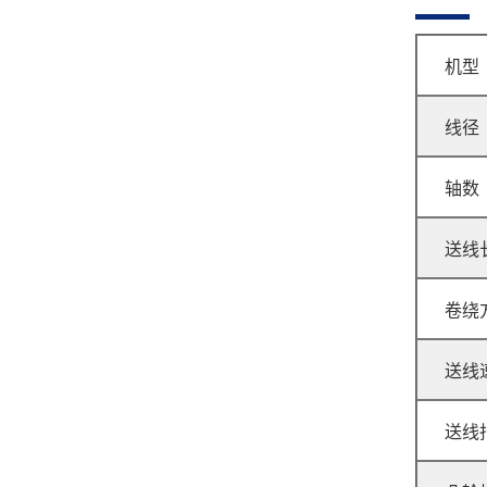
机型
线径
GJ-8 压簧机
轴数
送线
卷绕
送线
GJ-60R 无凸轮弹簧机
送线