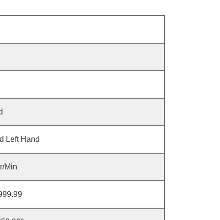
d
d Left Hand
r/Min
999.99