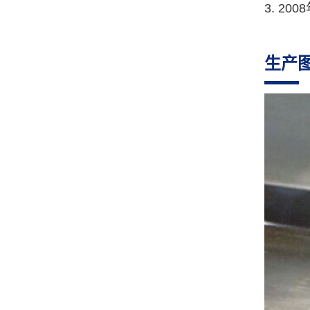
3. 2
生产
GJ-40R 无凸轮转线机
GJ-35G 弹簧机