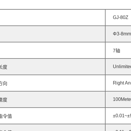
GJ-80Z
Φ3-8mm
7轴
Unlimite
长度
Right An
方向
100Mete
速度
±0.01~±
指令值