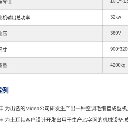
±0.1º~±
指令值
32kw
电机输出总功率
380V
电压
900*320
尺寸
4200kg
重量
案例
014年 为出名的Midea公司研发生产出一种空调毛细管成型
011年 为土耳其客户设计开发出用于生产乙字网的机械设