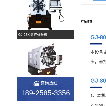
产品详情
GJ-23X 数控弹簧机
GJ-
本设备
头，悬
GJ-
咨询热线
GJ-50TR 凸轮转线机
189-2585-3356
1、本机
2.7K