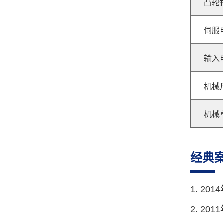
凸轮
伺服
输入
GJ-80R 无凸轮弹簧机
机械
机械
经典
GJ-200A 压簧机
1. 2
2. 2