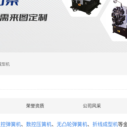
成型机
荣誉资质
公司风采
数控弹簧机
、
数控压簧机
、
无凸轮弹簧机
、
折线成型机
等