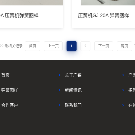
20A 压簧机弹簧图样
压簧机GJ-20A 弹簧图样
29
条相关记录
首页
上一页
1
2
下一页
尾页
首页
关于广锦
产
弹簧图样
新闻资讯
招
合作客户
联系我们
在