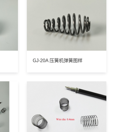
GJ-20A 压簧机弹簧图样