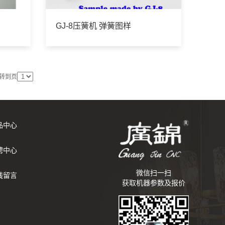
GJ-8压簧机 弹簧图样
转到页
品中心
聘中心
微信扫一扫
线留言
获取机器参数及报价