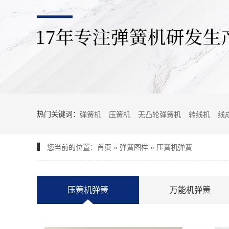
热门关键词：
弹簧机
压簧机
无凸轮弹簧机
转线机
线
您当前的位置：
首页
»
弹簧图样
»
压簧机弹簧
压簧机弹簧
万能机弹簧