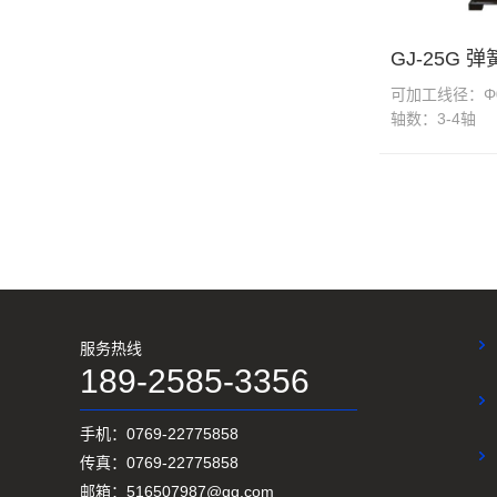
GJ-25G 
可加工线径：Φ0.
轴数：3-4轴
GJ-35TR 凸轮转线机
服务热线
189-2585-3356
GJ-16A 压簧机
手机：0769-22775858
传真：0769-22775858
邮箱：516507987@qq.com