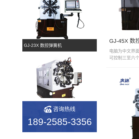
GJ-45X 
GJ-23X 数控弹簧机
电脑为中文界
可控制三至六
或单独运行。电脑
咨询热线
GJ-50TR 凸轮转线机
189-2585-3356