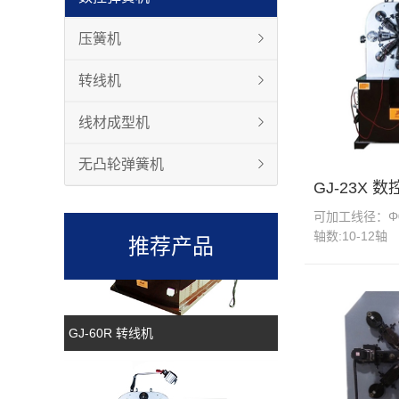
压簧机
转线机
线材成型机
GJ-80R 转线机
无凸轮弹簧机
GJ-23X 
可加工线径：Φ0.
轴数:10-12轴
推荐产品
GJ-60R 转线机