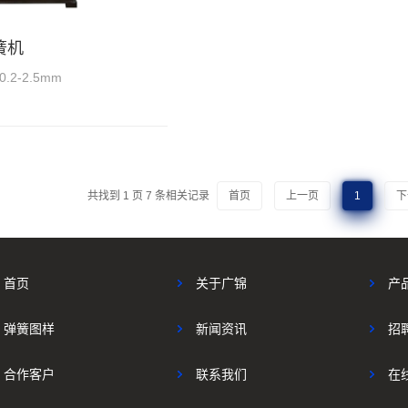
弹簧机
2-2.5mm
共找到
1
页
7
条相关记录
首页
上一页
1
下
首页
关于广锦
产
弹簧图样
新闻资讯
招
合作客户
联系我们
在