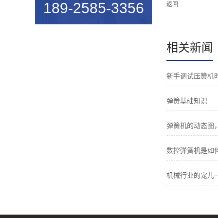
189-2585-3356
返回
机械行业的宠儿——弹簧机
弹簧机未来走向与趋势
相关新闻
爆竹一响，黄金万两，广锦今...
如何使弹簧机的使用寿命更长...
新手调试压簧机
广锦数控设备厂家调机师深受...
弹簧基础知识
新手调试压簧机时要会什么技...
弹簧机的动态图
小小的弹簧，我们要做好真的...
数控弹簧机是如
弹簧基础知识
弹簧机的保养方法
机械行业的宠儿
弹簧机的动态图，看懂弹簧的...
弹簧机是由那些部分组成的？