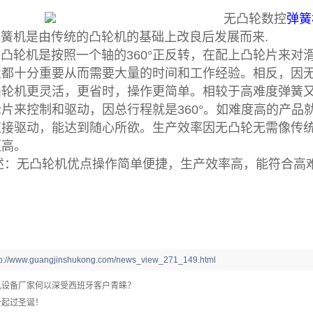
无凸轮数控
弹簧
机是由传统的凸轮机的基础上改良后发展而来.
轮机是按照一个轴的360°正反转，在配上凸轮片来对
置都十分重要从而需要大量的时间和工作经验。相反，因
凸轮机更灵活，更省时，操作更简单。相较于高难度弹簧
片来控制和驱动，因总行程就是360°。如难度高的产
接驱动，能达到随心所欲。生产效率因无凸轮无需像传统凸
更高。
无凸轮机优点操作简单便捷，生产效率高，能符合高难
tp://www.guangjinshukong.com/news_view_271_149.html
机设备厂家何以深受西班牙客户青睐？
一起过圣诞！