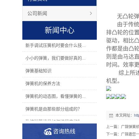
公司新闻
无凸轮弹簧
由于传统凸
新闻中心
排凸轮的位
驱动，相比
新手调试压簧机时要会什么技...
作都是由凸轮
则是由马达直
小小的弹簧，我们要做好真的...
时间。效率
弹簧基础知识
综上所述：
机型。
弹簧机的保养方法
弹簧机的动态图，看懂弹簧的...
弹簧机是由那些部分组成的？
本文网址：
ht
数控弹簧机是如何编程序的？
上一篇：
广锦弹簧
咨询热线
2019年度无凸轮弹簧机十大品...
下一篇：
广锦邀您