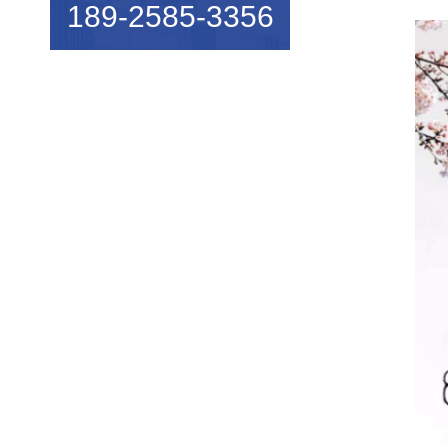
189-2585-3356
机械行业的宠儿——弹簧机
弹簧机未来走向与趋势
爆竹一响，黄金万两，广锦今...
如何使弹簧机的使用寿命更长...
广锦数控设备厂家调机师深受...
新手调试压簧机时要会什么技...
小小的弹簧，我们要做好真的...
弹簧基础知识
弹簧机的保养方法
弹簧机的动态图，看懂弹簧的...
弹簧机是由那些部分组成的？