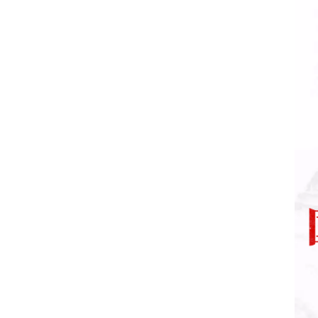
数控弹簧机是如何编程序的？
2019年度无凸轮弹簧机十大品...
机械行业的宠儿——弹簧机
弹簧机未来走向与趋势
爆竹一响，黄金万两，广锦今...
如何使弹簧机的使用寿命更长...
广锦数控设备厂家调机师深受...