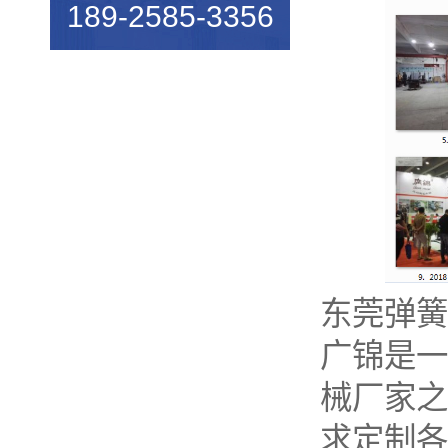
189-2585-3356
机械行业的宠儿——弹簧机
弹簧机未来走向与趋势
爆竹一响，黄金万两，广锦今...
如何使弹簧机的使用寿命更长...
广锦数控设备厂家调机师深受...
新手调试压簧机时要会什么技...
小小的弹簧，我们要做好真的...
东莞弹簧
弹簧基础知识
广锦是一
弹簧机的保养方法
械厂家之
弹簧机的动态图，看懂弹簧的...
求定制各
弹簧机是由那些部分组成的？