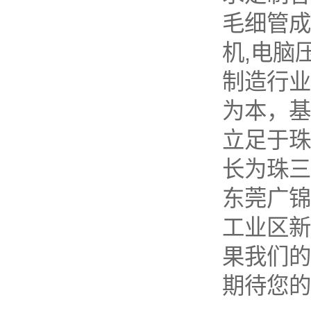
毛细管成
数控弹簧机是如何编程序的？
机,电脑
2019年度无凸轮弹簧机十大品...
制造行业
机械行业的宠儿——弹簧机
为本，基
弹簧机未来走向与趋势
立足于珠
爆竹一响，黄金万两，广锦今...
如何使弹簧机的使用寿命更长...
长为珠三
广锦数控设备厂家调机师深受...
东莞广锦
工业区新
果我们的
期待您的