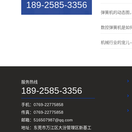
189-2585-3356
机械行业的宠儿——弹簧机
弹簧机的动态图
弹簧机未来走向与趋势
数控弹簧机是如
爆竹一响，黄金万两，广锦今...
机械行业的宠儿
如何使弹簧机的使用寿命更长...
广锦数控设备厂家调机师深受...
新手调试压簧机时要会什么技...
小小的弹簧，我们要做好真的...
服务热线
189-2585-3356
弹簧基础知识
弹簧机的保养方法
手机：0769-22775858
传真：0769-22775858
弹簧机的动态图，看懂弹簧的...
邮箱：516507987@qq.com
地址：东莞市万江区大汾管理区新基工
弹簧机是由那些部分组成的？