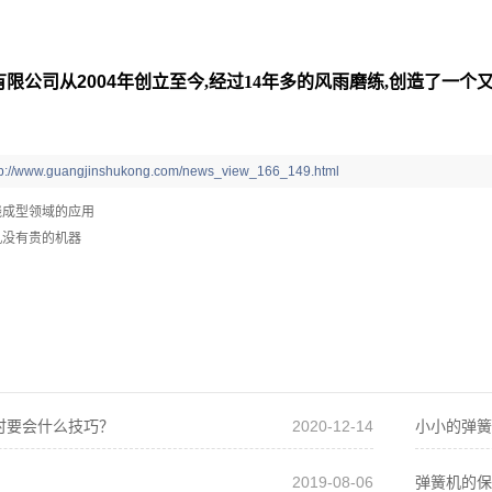
限公司从2004
年创立至今
,
经过
14
年多的风雨磨练
,
创造了一个
tp://www.guangjinshukong.com/news_view_166_149.html
线成型领域的应用
机没有贵的机器
时要会什么技巧？
2020-12-14
小小的弹簧
2019-08-06
弹簧机的保